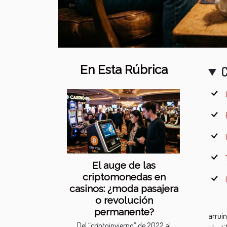
En Esta Rúbrica
C
El auge de las
criptomonedas en
casinos: ¿moda pasajera
o revolución
permanente?
arrui
Del “criptoinvierno” de 2022 al