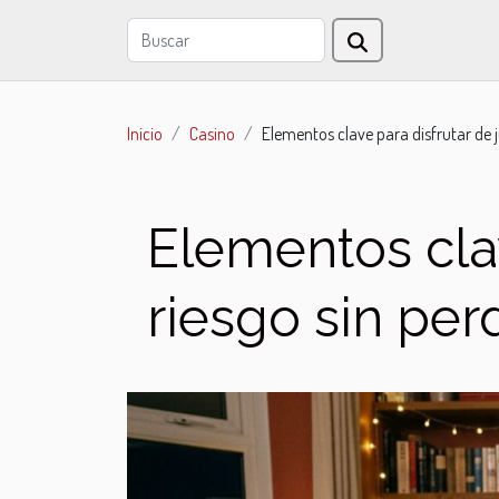
Inicio
Casino
Elementos clave para disfrutar de ju
Elementos clav
riesgo sin per