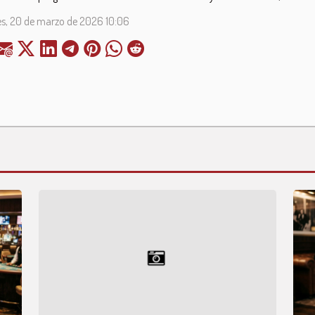
es, 20 de marzo de 2026 10:06