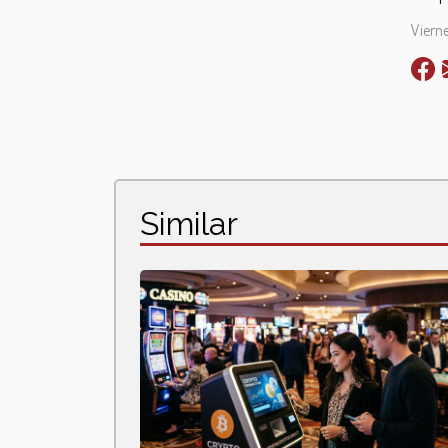
Viern
Similar