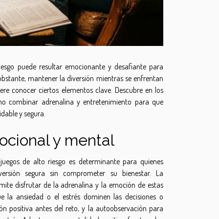
riesgo puede resultar emocionante y desafiante para
obstante, mantener la diversión mientras se enfrentan
iere conocer ciertos elementos clave. Descubre en los
mo combinar adrenalina y entretenimiento para que
idable y segura.
ocional y mental
juegos de alto riesgo es determinante para quienes
ersión segura sin comprometer su bienestar. La
ite disfrutar de la adrenalina y la emoción de estas
ue la ansiedad o el estrés dominen las decisiones o
ón positiva antes del reto, y la autoobservación para