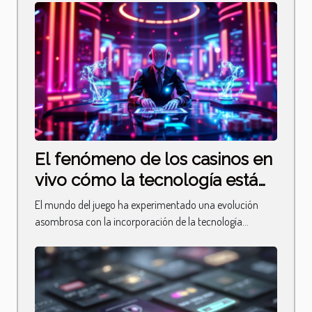
El fenómeno de los casinos en
vivo cómo la tecnología está
cambiando la forma de
El mundo del juego ha experimentado una evolución
apostar
asombrosa con la incorporación de la tecnología...