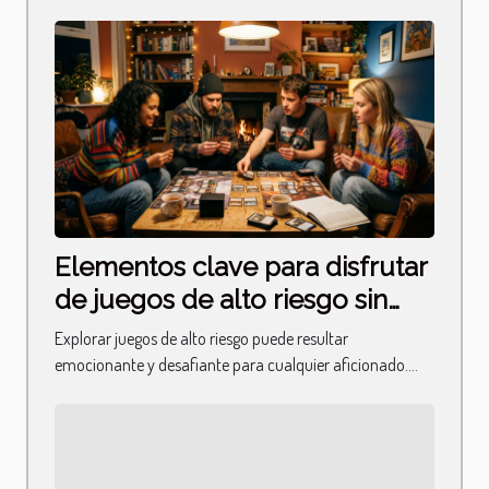
Elementos clave para disfrutar
de juegos de alto riesgo sin
perder la diversión
Explorar juegos de alto riesgo puede resultar
emocionante y desafiante para cualquier aficionado....