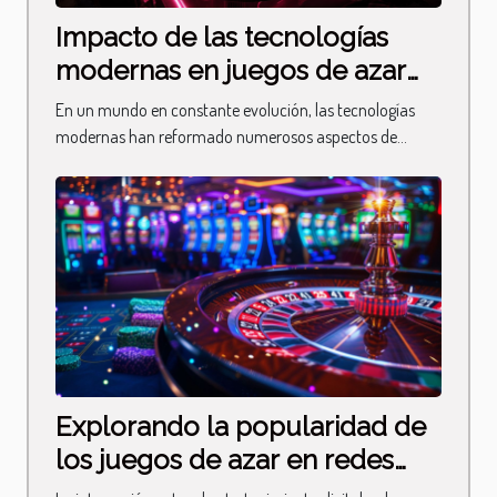
Impacto de las tecnologías
modernas en juegos de azar
tradicionales
En un mundo en constante evolución, las tecnologías
modernas han reformado numerosos aspectos de...
Explorando la popularidad de
los juegos de azar en redes
sociales