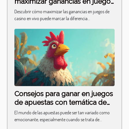
maximizar ganancias en juegos
de casino en vivo
Descubrir cómo maximizar las ganancias en juegos de
casino en vivo puede marcar la diferencia...
Consejos para ganar en juegos
de apuestas con temática de
pollos
El mundo de las apuestas puede ser tan variado como
emocionante, especialmente cuando se trata de...