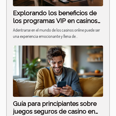
Explorando los beneficios de
los programas VIP en casinos
online
Adentrarse en el mundo de los casinos online puede ser
una experiencia emocionante y llena de...
Guía para principiantes sobre
juegos seguros de casino en