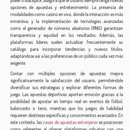
póker o blackjack, asegura que el usuario siempre tenga nuevas
opciones de apuestas y entretenimiento. La presencia de
modalidades como casino en vivo, donde la interacción es más
inmersiva, y la implementación de tecnologías avanzadas
como el generador de números aleatorios (RNG) garantizan
transparencia y equidad en los resultados. Además, las
plataformas líderes suelen actualizar frecuentemente su
catálogo para incorporar tendencias y nuevos títulos,
adaptándose así a las preferencias de un público cada vez más
exigente.
Contar con múltiples opciones de apuestas mejora
significativamente la satisfacción del usuario, permitiéndole
diversificar sus estrategias y explorar diferentes formas de
juego. Las apuestas deportivas aportan emoción gracias a la
posibilidad de apostar en tiempo real en eventos de fútbol,
baloncesto o tenis, mientras que los juegos de habilidad
requieren destrezas específicas y conocimientos avanzados. En
este contexto, las
casas de apuestas extranjeras
se posicionan
como referentes al ofrecer plataformas robustas con una