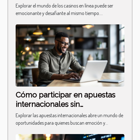
línea
Explorar el mundo de los casinos en línea puede ser
emocionante y desafiante al mismo tiempo....
Cómo participar en apuestas
internacionales sin
restricciones geográficas
Explorar las apuestas internacionales abre un mundo de
oportunidades para quienes buscan emoción y...