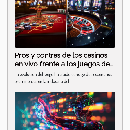
Pros y contras de los casinos
en vivo frente a los juegos de
casino virtuales
La evolución del juego ha traído consigo dos escenarios
prominentes en la industria del...