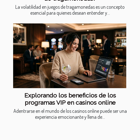
La volatilidad en juegos de tragamonedas es un concepto
esencial para quienes desean entender y...
Explorando los beneficios de los
programas VIP en casinos online
Adentrarse en el mundo de los casinos online puede ser una
experiencia emocionante y llena de...