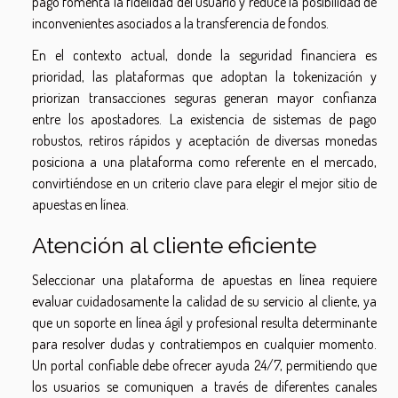
pago fomenta la fidelidad del usuario y reduce la posibilidad de
inconvenientes asociados a la transferencia de fondos.
En el contexto actual, donde la seguridad financiera es
prioridad, las plataformas que adoptan la tokenización y
priorizan transacciones seguras generan mayor confianza
entre los apostadores. La existencia de sistemas de pago
robustos, retiros rápidos y aceptación de diversas monedas
posiciona a una plataforma como referente en el mercado,
convirtiéndose en un criterio clave para elegir el mejor sitio de
apuestas en línea.
Atención al cliente eficiente
Seleccionar una plataforma de apuestas en línea requiere
evaluar cuidadosamente la calidad de su servicio al cliente, ya
que un soporte en línea ágil y profesional resulta determinante
para resolver dudas y contratiempos en cualquier momento.
Un portal confiable debe ofrecer ayuda 24/7, permitiendo que
los usuarios se comuniquen a través de diferentes canales