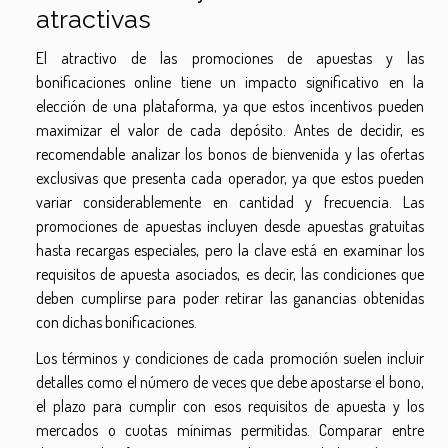
atractivas
El atractivo de las promociones de apuestas y las
bonificaciones online tiene un impacto significativo en la
elección de una plataforma, ya que estos incentivos pueden
maximizar el valor de cada depósito. Antes de decidir, es
recomendable analizar los bonos de bienvenida y las ofertas
exclusivas que presenta cada operador, ya que estos pueden
variar considerablemente en cantidad y frecuencia. Las
promociones de apuestas incluyen desde apuestas gratuitas
hasta recargas especiales, pero la clave está en examinar los
requisitos de apuesta asociados, es decir, las condiciones que
deben cumplirse para poder retirar las ganancias obtenidas
con dichas bonificaciones.
Los términos y condiciones de cada promoción suelen incluir
detalles como el número de veces que debe apostarse el bono,
el plazo para cumplir con esos requisitos de apuesta y los
mercados o cuotas mínimas permitidas. Comparar entre