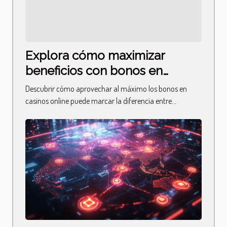
Explora cómo maximizar
beneficios con bonos en
casinos online
Descubrir cómo aprovechar al máximo los bonos en
casinos online puede marcar la diferencia entre...