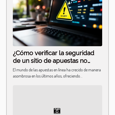
¿Cómo verificar la seguridad
de un sitio de apuestas no
regulado?
El mundo de las apuestas en línea ha crecido de manera
asombrosa en los últimos años, ofreciendo...