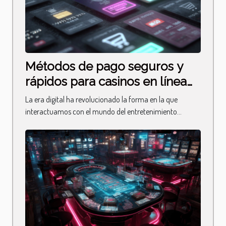
Métodos de pago seguros y
rápidos para casinos en línea
en 2023
La era digital ha revolucionado la forma en la que
interactuamos con el mundo del entretenimiento...