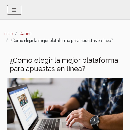
Inicio
Casino
¿Cómo elegir la mejor plataforma para apuestas en línea?
¿Cómo elegir la mejor plataforma
para apuestas en línea?