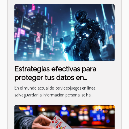
Estrategias efectivas para
proteger tus datos en
plataformas de juego
En el mundo actual de los videojuegos en línea,
salvaguardar la información personal se ha...