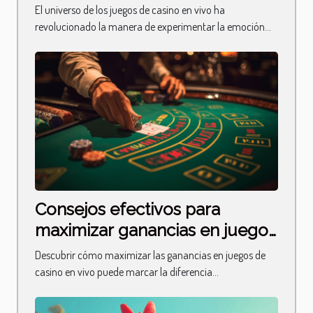
jugarlos
El universo de los juegos de casino en vivo ha
revolucionado la manera de experimentar la emoción...
Consejos efectivos para
maximizar ganancias en juegos
de casino en vivo
Descubrir cómo maximizar las ganancias en juegos de
casino en vivo puede marcar la diferencia...