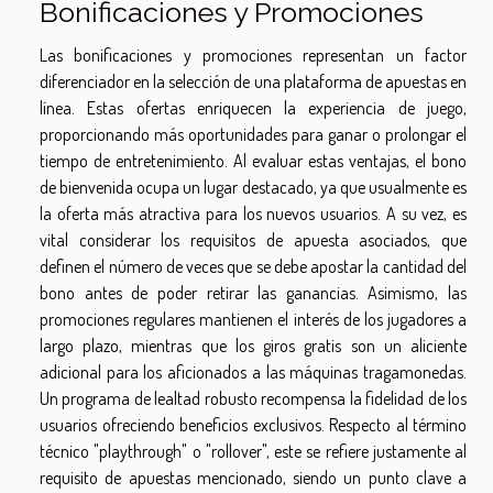
Bonificaciones y Promociones
Las bonificaciones y promociones representan un factor
diferenciador en la selección de una plataforma de apuestas en
línea. Estas ofertas enriquecen la experiencia de juego,
proporcionando más oportunidades para ganar o prolongar el
tiempo de entretenimiento. Al evaluar estas ventajas, el bono
de bienvenida ocupa un lugar destacado, ya que usualmente es
la oferta más atractiva para los nuevos usuarios. A su vez, es
vital considerar los requisitos de apuesta asociados, que
definen el número de veces que se debe apostar la cantidad del
bono antes de poder retirar las ganancias. Asimismo, las
promociones regulares mantienen el interés de los jugadores a
largo plazo, mientras que los giros gratis son un aliciente
adicional para los aficionados a las máquinas tragamonedas.
Un programa de lealtad robusto recompensa la fidelidad de los
usuarios ofreciendo beneficios exclusivos. Respecto al término
técnico "playthrough" o "rollover", este se refiere justamente al
requisito de apuestas mencionado, siendo un punto clave a