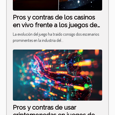
Pros y contras de los casinos
en vivo frente a los juegos de
casino virtuales
La evolución del juego ha traído consigo dos escenarios
prominentes en la industria del...
Pros y contras de usar