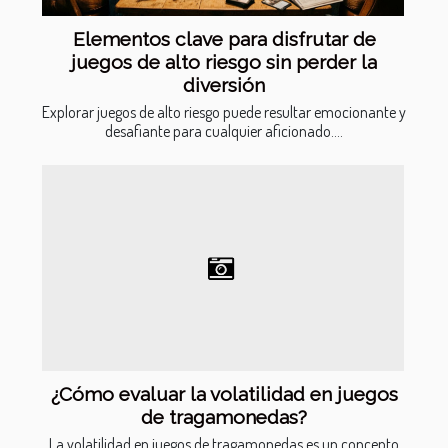
Elementos clave para disfrutar de
juegos de alto riesgo sin perder la
diversión
Explorar juegos de alto riesgo puede resultar emocionante y
desafiante para cualquier aficionado....
¿Cómo evaluar la volatilidad en juegos
de tragamonedas?
La volatilidad en juegos de tragamonedas es un concepto