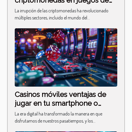
criptomonedas en juegos de
azar online
La irrupción de las criptomonedas ha revolucionado
múltiples sectores, incluido el mundo del...
Casinos móviles ventajas de
jugar en tu smartphone o
tablet
La era digital ha transformado la manera en que
disfrutamos de nuestros pasatiempos, y los...