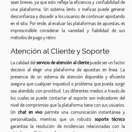
sean breves, ya que esto refleja la eficiencia y confiabilidad de
una plataforma. Un sistema lento o ineficaz puede generar
desconfianza y disuadir a los usuarios de continuar apostando
en el sitio. Por ende, al evaluar las plataformas de apuestas, es
imprescindible considerar la variedad y fiabilidad de sus
métodos de pago y retiro.
Atención al Cliente y Soporte
La calidad del
servicio de atención al cliente
puede ser un factor
decisivo al elegir una plataforma de apuestas en línea. La
presencia de un sistema de atención disponible y eficiente
asegura que cualquier inquietud o problema que pueda surgir
sea atendido con prontitud. Los diferentes medios a través de
los cuales se puede contactar al soporte son indicadores del
nivel de compromiso que la plataforma tiene con sus usuarios.
Un
chat en vivo
permite una comunicación instantánea y
personalizada, mientras que un robusto
soporte técnico
garantiza la resolución de incidencias relacionadas con la