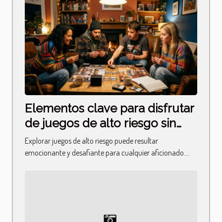
Elementos clave para disfrutar
de juegos de alto riesgo sin
perder la diversión
Explorar juegos de alto riesgo puede resultar
emocionante y desafiante para cualquier aficionado....