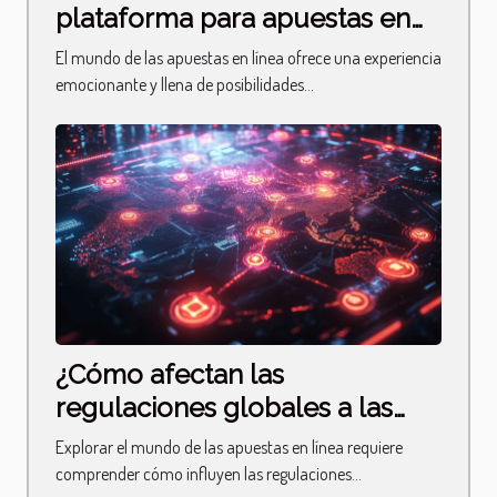
plataforma para apuestas en
línea?
El mundo de las apuestas en línea ofrece una experiencia
emocionante y llena de posibilidades...
¿Cómo afectan las
regulaciones globales a las
apuestas en línea?
Explorar el mundo de las apuestas en línea requiere
comprender cómo influyen las regulaciones...