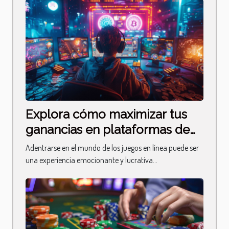
Explora cómo maximizar tus
ganancias en plataformas de
juegos en línea
Adentrarse en el mundo de los juegos en línea puede ser
una experiencia emocionante y lucrativa...