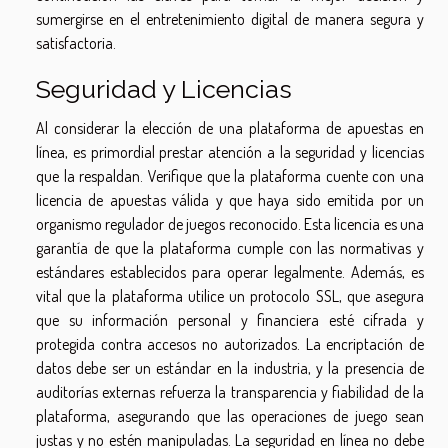
sumergirse en el entretenimiento digital de manera segura y
satisfactoria.
Seguridad y Licencias
Al considerar la elección de una plataforma de apuestas en
línea, es primordial prestar atención a la seguridad y licencias
que la respaldan. Verifique que la plataforma cuente con una
licencia de apuestas válida y que haya sido emitida por un
organismo regulador de juegos reconocido. Esta licencia es una
garantía de que la plataforma cumple con las normativas y
estándares establecidos para operar legalmente. Además, es
vital que la plataforma utilice un protocolo SSL, que asegura
que su información personal y financiera esté cifrada y
protegida contra accesos no autorizados. La encriptación de
datos debe ser un estándar en la industria, y la presencia de
auditorías externas refuerza la transparencia y fiabilidad de la
plataforma, asegurando que las operaciones de juego sean
justas y no estén manipuladas. La seguridad en línea no debe