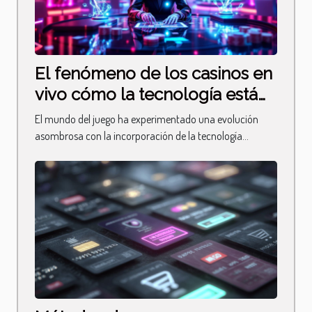
El fenómeno de los casinos en
vivo cómo la tecnología está
cambiando la forma de
El mundo del juego ha experimentado una evolución
apostar
asombrosa con la incorporación de la tecnología...