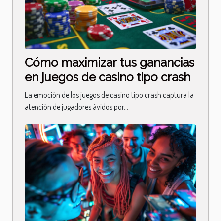
Cómo maximizar tus ganancias
en juegos de casino tipo crash
La emoción de los juegos de casino tipo crash captura la
atención de jugadores ávidos por...