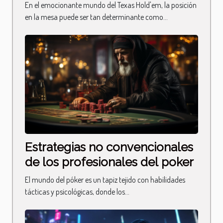
ganancias
En el emocionante mundo del Texas Hold'em, la posición
en la mesa puede ser tan determinante como...
Estrategias no convencionales
de los profesionales del poker
El mundo del póker es un tapiz tejido con habilidades
tácticas y psicológicas, donde los...